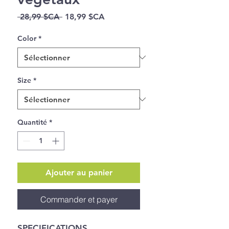
Prix
Prix
 28,99 $CA 
18,99 $CA
original
promotionnel
Color
*
Size
*
Quantité
*
Ajouter au panier
Commander et payer
SPECIFICATIONS