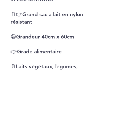
🥛👉Grand sac à lait en nylon
résistant
😀Grandeur 40cm x 60cm
👉Grade alimentaire
🥛Laits végétaux, légumes,
Certification
:
CE / EU,CIQ
jacinthebelanger@hotmail.com