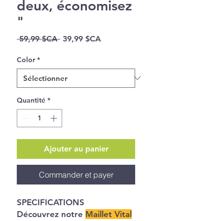
deux, économisez
"
Prix
Prix
 59,99 $CA 
39,99 $CA
original
promotionnel
Color
*
Quantité
*
Ajouter au panier
Commander et payer
SPECIFICATIONS
Découvrez notre
Maillet Vital