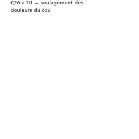
👉6 à 10
→ soulagement des
douleurs du cou
👉11 à 15
→ action ciblée
avec effet acupuncture
Utilisez-le
partout
: à la
maison, au travail, en voyage
ou simplement en lisant ou
en regardant un film.
💠
Un bien-être instantané
pour le corps et l’esprit.
Prenez soin de vos cervicales,
elles soutiennent votre
vitalité chaque jour.