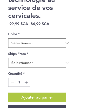
service de vos
cervicales.
Prix
Prix
 99,99 $CA 
84,99 $CA
original
promotionnel
Color
*
Ships From
*
Quantité
*
Ajouter au panier